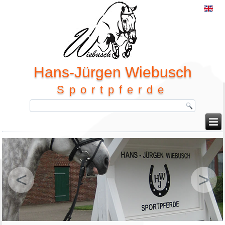
Hans-Jürgen Wiebusch
Sportpferde
<
>