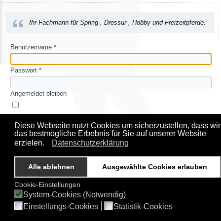
Ihr Fachmann für Spring-, Dressur-, Hobby und Freizeitpferde.
Benutzername
*
Passwort
*
Angemeldet bleiben
Diese Webseite nutzt Cookies um sicherzustellen, dass wir
Passwort vergessen?
das bestmögliche Erbebnis für Sie auf unserer Website
Benutzername vergessen?
erzielen.
Datenschutzerklärung
Alle ablehnen
Ausgewählte Cookies erlauben
Impressum
Datenschutzerklärung
Sitemap
Anmelden
Hans-Jürgen Wiebusch © 2026
Cookie-Einstellungen
System-Cookies (Notwendig)
Anmelden
Einstellungs-Cookies
Statistik-Cookies