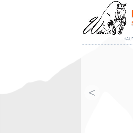
HAU
<